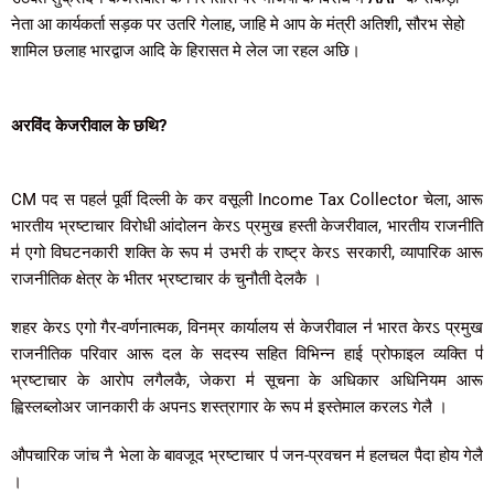
नेता आ कार्यकर्ता सड़क पर उतरि गेलाह, जाहि मे आप के मंत्री अतिशी, सौरभ सेहो
शामिल छलाह भारद्वाज आदि के हिरासत मे लेल जा रहल अछि।
अरविंद केजरीवाल के छथि?
CM पद स पहल॑ पूर्वी दिल्ली के कर वसूली Income Tax Collector चेला, आरू
भारतीय भ्रष्टाचार विरोधी आंदोलन केरऽ प्रमुख हस्ती केजरीवाल, भारतीय राजनीति
म॑ एगो विघटनकारी शक्ति के रूप म॑ उभरी क॑ राष्ट्र केरऽ सरकारी, व्यापारिक आरू
राजनीतिक क्षेत्र के भीतर भ्रष्टाचार क॑ चुनौती देलकै ।
शहर केरऽ एगो गैर-वर्णनात्मक, विनम्र कार्यालय स॑ केजरीवाल न॑ भारत केरऽ प्रमुख
राजनीतिक परिवार आरू दल के सदस्य सहित विभिन्न हाई प्रोफाइल व्यक्ति प॑
भ्रष्टाचार के आरोप लगैलकै, जेकरा म॑ सूचना के अधिकार अधिनियम आरू
ह्विस्लब्लोअर जानकारी क॑ अपनऽ शस्त्रागार के रूप म॑ इस्तेमाल करलऽ गेलै ।
औपचारिक जांच नै भेला के बावजूद भ्रष्टाचार प॑ जन-प्रवचन म॑ हलचल पैदा होय गेलै
।